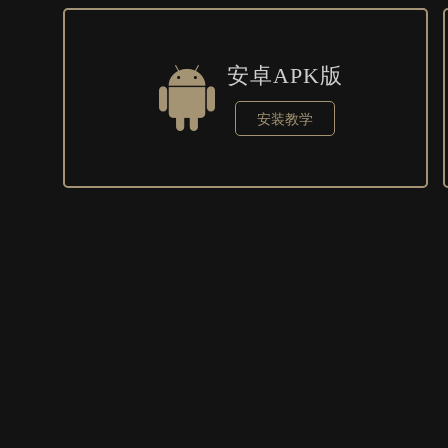
安卓APK版
安装教学