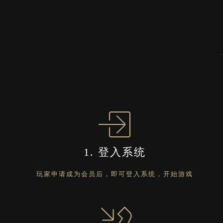
1. 登入系统
玩家申请成为会员后，即可登入系统，开始游戏