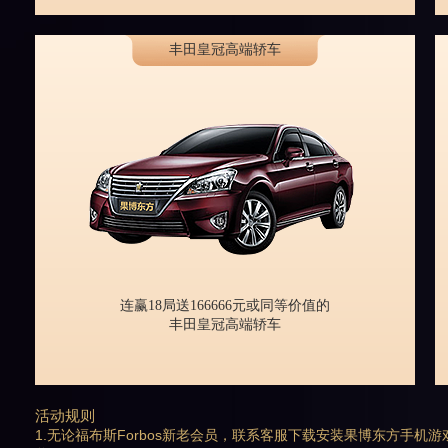
丰田皇冠高端轿车
连赢18局送166666元或同等价值的
丰田皇冠高端轿车
活动规则
1.无论福布斯Forbos新老会员，联系客服下载安装果博东方手