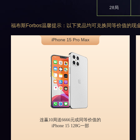
28局
福布斯Forbos温馨提示：以下奖品均可兑换同等价值的现
iPhone 15 Pro Max
连赢10局送6666元或同等价值的
iPhone 15 128G一部